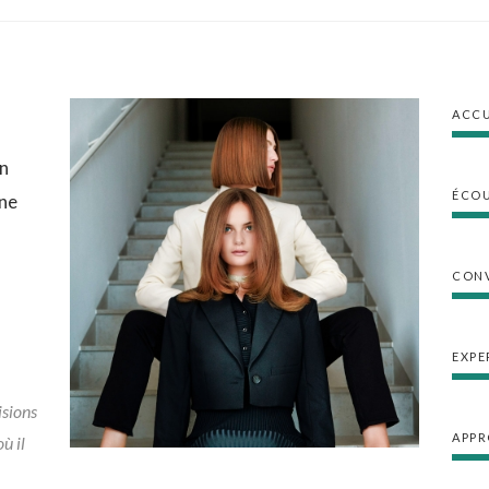
ACCU
on
ÉCOU
une
CONV
EXPE
isions
APPR
ù il