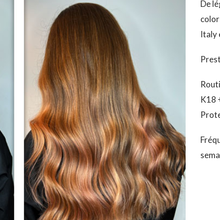
De lé
color
Italy
Prest
Routi
K18 
Prote
Fréqu
semai